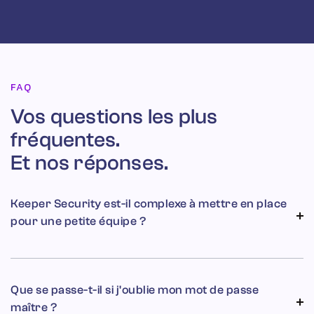
FAQ
Vos questions les plus
fréquentes.
Et nos réponses.
Keeper Security est-il complexe à mettre en place
pour une petite équipe ?
Non, au contraire. La solution cloud ne nécessite
aucune infrastructure. NEOXO configure l'ensemble en
Que se passe-t-il si j'oublie mon mot de passe
moins de 30 minutes et forme vos équipes en 2 heures
maître ?