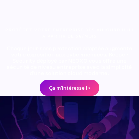
instantanément tous ses accès en un clic. Transférez
ses dossiers partagés à un autre responsable sans
interruption. L'historique complet des actions reste
consultable pour audit. Cette gestion centralisée
PROTÉGEZ VOTRE ENTREPRISE DÈS AUJOURD'HUI !
élimine le risque d'accès non autorisés après un départ.
A PARTIR DE 5€/MOIS
Chaque jour sans protection adaptée augmente
votre exposition aux cybermenaces. Keeper
Security déployé par NEOXO vous offre une
sécurité de niveau entreprise avec la simplicité
d'une solution cloud moderne.
Ça m'intéresse !
Ça m'intéresse !
RETROUVEZ NOS ARTICLES