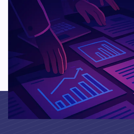
Pourquoi choisir nos solutions 
Stratégies personnalisées pour chaque profil d’entrepr
Contenus optimisés pour capter l’attention et générer
Maîtrise des canaux digitaux et traditionnels
Accompagnement local et réactif basé à Troyes
Suivi régulier et ajustements orientés performance