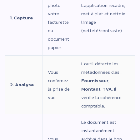
photo
L'application recadre,
votre
met à plat et nettoie
1. Capture
facturette
l'image
ou
(netteté/contraste).
document
papier.
L'outil détecte les
Vous
métadonnées clés :
confirmez
Fournisseur
,
2. Analyse
la prise de
Montant
,
TVA
. Il
vue.
vérifie la cohérence
comptable.
Le document est
instantanément
Vous
archivé dans le bon