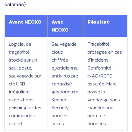
salariés)
Avant NEOXO
Avec
Résultat
NEOXO
Logiciel de
Sauvegarde
Traçabilité
traçabilité
cloud
protégée en cas
stocké sur un
chiffrée
d'incident.
seul poste,
quotidienne,
Conformité
sauvegarde sur
antivirus pro
INAO/RGPD
clé USB
centralisé,
assurée. Marc
irrégulière,
gestionnaire
passe la
expositions
Keeper
vendange sans
phishing sur les
Security
craindre une
commandes
pour les
perte de
export
accès
données