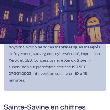
⚡
En 30 secondes
NEOXO est une société informatique troyenne
implantée à Rosières-près-Troyes depuis
2003
,
à 5
km de Sainte-Savine
. Nous accompagnons les
PME, viticulteurs, commerces et professions
libérales
de Sainte-Savine et de l'agglomération
troyenne avec
5 services informatiques intégrés
: infogérance, sauvegarde, cybersécurité, impression
Xerox et GED. Concessionnaire
Xerox Silver
+
supervision sur plateforme certifiée
ISO/IEC
27001:2022
. Intervention sur site en
10 à 15
minutes
.
Sainte-Savine en chiffres