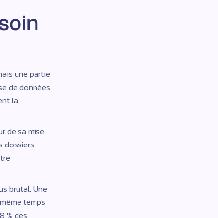
soin
ais une partie
base de données
ent la
ur de sa mise
s dossiers
tre
lus brutal. Une
en même temps
48 % des