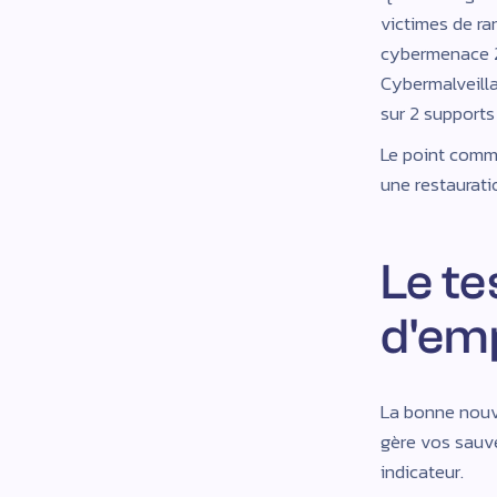
victimes de ra
cybermenace 20
Cybermalveilla
sur 2 supports
Le point commu
une restauratio
Le te
d'em
La bonne nouvel
gère vos sauve
indicateur.