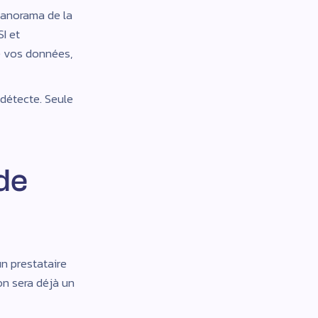
Panorama de la
I et
e vos données,
détecte. Seule
de
un prestataire
on sera déjà un