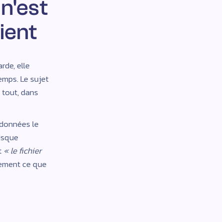
n'est
ient
rde, elle
emps. Le sujet
 tout, dans
 données le
disque
t
« le fichier
tement ce que