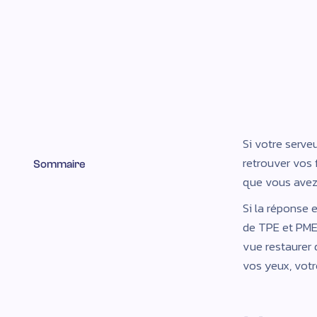
chronométrez, ouvrez-le.
Bon rythme pour une TPE/PME auboise : 1 te
(serveur, logiciel métier, prestataire).
Le test révèle aussi votre temps réel de re
vos copies.
Si votre serve
retrouver vos 
Sommaire
que vous avez d
Si la réponse e
de TPE et PME 
vue restaurer q
vos yeux, vot