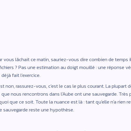
st par trimestre, plus un test après chaque changement nota
prise, votre dépendance à une seule personne et l'emplacement 
ur vous lâchait ce matin, sauriez-vous dire combien de temps il
fichiers ? Pas une estimation au doigt mouillé : une réponse vér
éjà fait l'exercice.
st non, rassurez-vous, c'est le cas le plus courant. La plupart 
que nous rencontrons dans l'Aube ont une sauvegarde. Très p
uoi que ce soit. Toute la nuance est là : tant qu'elle n'a rien 
re sauvegarde reste une hypothèse.