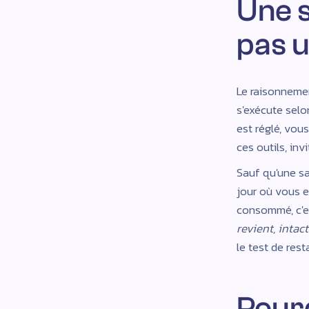
Une s
pas u
Le raisonnemen
s'exécute selo
est réglé, vou
ces outils, in
Sauf qu'une sa
jour où vous en
consommé, c'es
revient, intact 
le test de rest
Pour