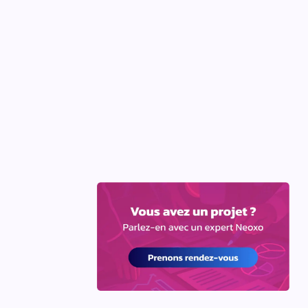
Grégory Vincent
Mis à jour le
15.06.2026
s yeux,
les
e,