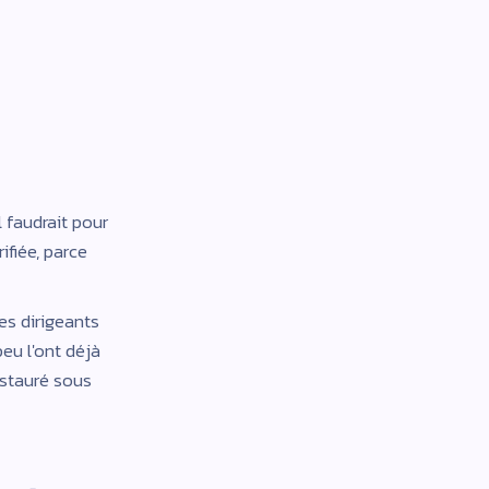
ble
réel de
 faudrait pour
ifiée, parce
des dirigeants
eu l'ont déjà
restauré sous