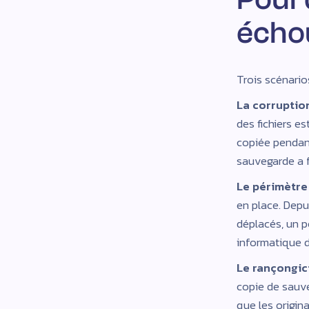
échou
Trois scénario
La corruption
des fichiers es
copiée pendant
sauvegarde a f
Le périmètre
en place. Depu
déplacés, un p
informatique d'
Le rançongici
copie de sauv
que les origina