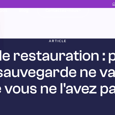
opos
Blog
Contactez-nous
Contactez-nous
ARTICLE
de restauration :
sauvegarde ne va
 vous ne l'avez p