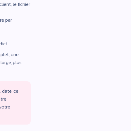
ient, le fichier
re par
dict.
plet, une
large, plus
 date, ce
otre
votre